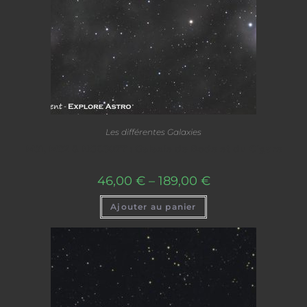
Les différentes Galaxies
M81, M82 & NGC3077 : Galaxie de Bode et du Cigare
46,00
€
–
189,00
€
Ajouter au panier