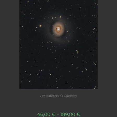
Les différentes Galaxies
M94
46,00
€
–
189,00
€