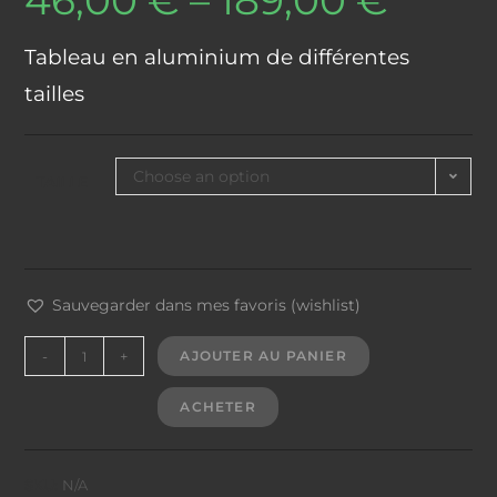
46,00
€
–
189,00
€
Tableau en aluminium de différentes
tailles
Choose an option
TAILLE
Sauvegarder dans mes favoris (wishlist)
-
+
AJOUTER AU PANIER
ACHETER
SKU:
N/A